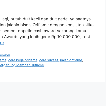
gi, butuh duit kecil dan duit gede, ya saatnya
an jalanin bisnis Oriflame dengan konsisten. JIka
m sempet dapetin cash award sekarang kamu
sh Awards yang lebih gede Rp.10.000.000,- dst
re
Member
lame
,
cara kerja oriflame
,
cara sukses jualan oriflame
,
ergabung Member Oriflame