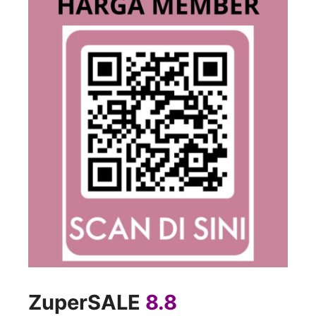
Zuper
SALE
8.8