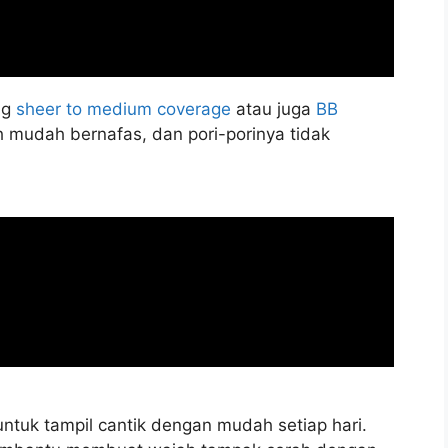
ng
sheer to medium coverage
atau juga
BB
h mudah bernafas, dan pori-porinya tidak
tuk tampil cantik dengan mudah setiap hari.