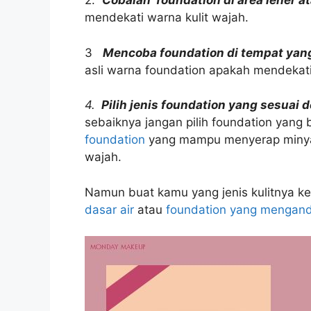
2.
Cobalah foundation di area leher a
mendekati warna kulit wajah.
3
Mencoba foundation di tempat yan
asli warna foundation apakah mendekati
4.
Pilih jenis foundation yang sesuai 
sebaiknya jangan pilih foundation yang 
foundation
yang mampu menyerap minyak
wajah.
Namun buat kamu yang jenis kulitnya ke
dasar air
atau
foundation yang mengand