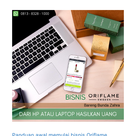
Panduan awal memulai bisnis Oriflame