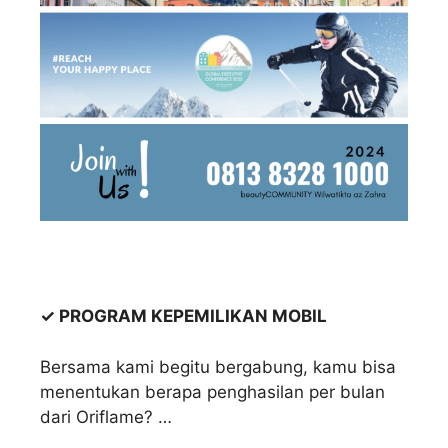
✓ PROGRAM KEPEMILIKAN MOBIL
Bersama kami begitu bergabung, kamu bisa
menentukan berapa penghasilan per bulan
dari Oriflame? …