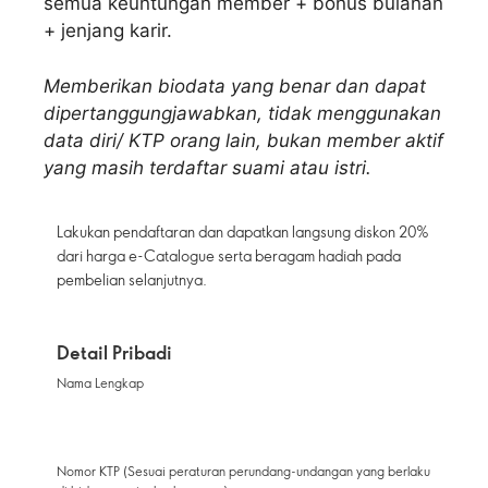
semua keuntungan member + bonus bulanan
+ jenjang karir.
Memberikan biodata yang benar dan dapat
dipertanggungjawabkan, tidak menggunakan
data diri/ KTP orang lain, bukan member aktif
yang masih terdaftar suami atau istri.