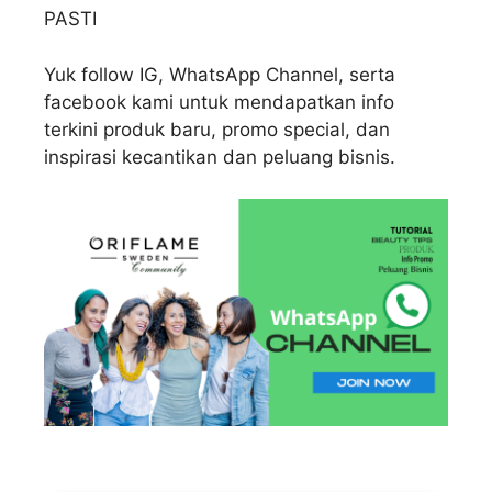
PASTI
Yuk follow IG, WhatsApp Channel, serta
facebook kami untuk mendapatkan info
terkini produk baru, promo special, dan
inspirasi kecantikan dan peluang bisnis.