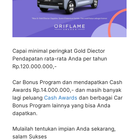
Capai minimal peringkat Gold Diector
Pendapatan rata-rata Anda per tahun
Rp.120.000.000,-
Car Bonus Program dan mendapatkan Cash
Awards Rp.14.000.000,- dan masih banyak
lagi peluang
Cash Awards
dan berbagai Car
Bonus Program lainnya yang bisa Anda
dapatkan.
Mulailah tentukan impian Anda sekarang,
salam Sukses