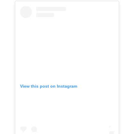
View this post on Instagram