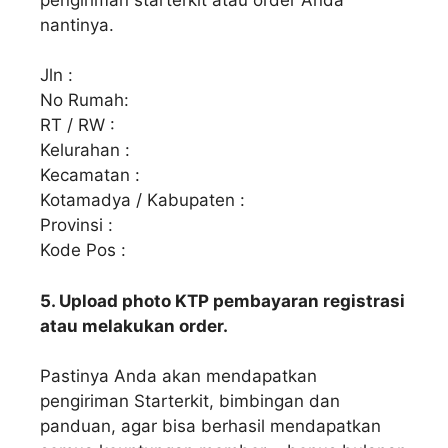
nantinya.
Jln :
No Rumah:
RT / RW :
Kelurahan :
Kecamatan :
Kotamadya / Kabupaten :
Provinsi :
Kode Pos :
5. Upload photo KTP pembayaran registrasi
atau melakukan order.
Pastinya Anda akan mendapatkan
pengiriman Starterkit, bimbingan dan
panduan, agar bisa berhasil mendapatkan