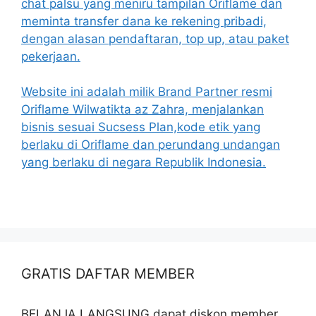
chat palsu yang meniru tampilan Oriflame dan
meminta transfer dana ke rekening pribadi,
dengan alasan pendaftaran, top up, atau paket
pekerjaan.
Website ini adalah milik Brand Partner resmi
Oriflame Wilwatikta az Zahra, menjalankan
bisnis sesuai Sucsess Plan,kode etik yang
berlaku di Oriflame dan perundang undangan
yang berlaku di negara Republik Indonesia.
GRATIS DAFTAR MEMBER
BELANJA LANGSUNG dapat diskon member.