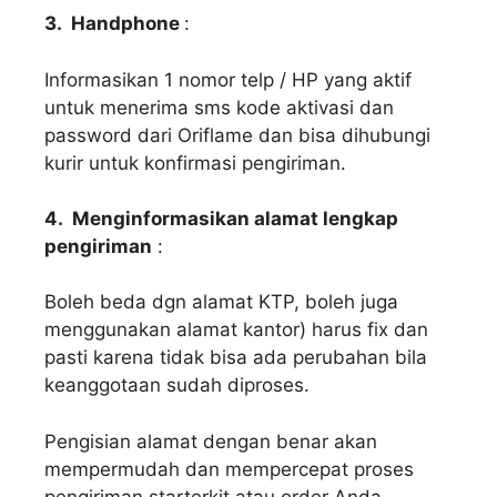
3. Handphone
:
Informasikan 1 nomor telp / HP yang aktif
untuk menerima sms kode aktivasi dan
password dari Oriflame dan bisa dihubungi
kurir untuk konfirmasi pengiriman.
4. Menginformasikan alamat lengkap
pengiriman
:
Boleh beda dgn alamat KTP, boleh juga
menggunakan alamat kantor) harus fix dan
pasti karena tidak bisa ada perubahan bila
keanggotaan sudah diproses.
Pengisian alamat dengan benar akan
mempermudah dan mempercepat proses
pengiriman starterkit atau order Anda