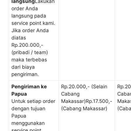
langsung
Lakukan
order Anda
langsung pada
service point kami.
Jika order Anda
diatas
Rp.200.000,-
(pribadi / team)
maka terbebas
dari biaya
pengiriman.
Pengiriman ke
Rp.20.000,- (Selain
Rp.20
Papua
Cabang
Caba
Untuk setiap order
Makassar)Rp.17.500,-
Makas
dengan tujuan
(Cabang Makassar)
(Caba
Papua
menggunakan
service point