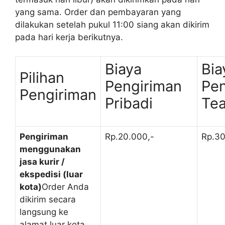
yang sama. Order dan pembayaran yang
dilakukan setelah pukul 11:00 siang akan dikirim
pada hari kerja berikutnya.
Biaya
Bia
Pilihan
Pengiriman
Pen
Pengiriman
Pribadi
Te
Pengiriman
Rp.20.000,-
Rp.30
menggunakan
jasa kurir /
ekspedisi (luar
kota)
Order Anda
dikirim secara
langsung ke
alamat luar kota