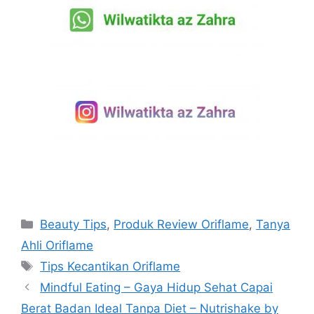
Beauty Tips
,
Produk Review Oriflame
,
Tanya
Ahli Oriflame
Tips Kecantikan Oriflame
Mindful Eating – Gaya Hidup Sehat Capai
Berat Badan Ideal Tanpa Diet – Nutrishake by