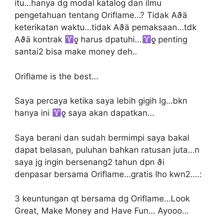
itu…hanya dg modal katalog dan ilmu
pengetahuan tentang Oriflame…? Tidak Αϑä
keterikatan waktu…tidak Αϑä pemaksaan…tdk
Αϑä kontrak
ƍ harus dpatuhi…
ƍ penting
santai2 bisa make money deh..
Oriflame is the best…
Saya percaya ketika saya lebih gigih lg…bkn
hanya ini
ƍ saya akan dapatkan…
Saya berani dan sudah bermimpi saya bakal
dapat belasan, puluhan bahkan ratusan juta…n
saya jg ingin bersenang2 tahun dpn ϑi
denpasar bersama Oriflame…gratis lho kwn2….:
3 keuntungan qt bersama dg Oriflame…Look
Great, Make Money and Have Fun… Ayooo…