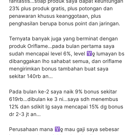
fantastis…stiap produk saya dapat keuntungan
23% plus produk gratis, plus potongan dan
penawaran khusus keanggotaan, plus
penghasilan berupa bonus point dan jaringan.
Ternyata banyak juga yang berminat dengan
produk Oriflame…pada bulan pertama saya
sudah mencapai level 6%, level
ƍ lumayan bs
dibanggakan lho sahabat semua, dan oriflame
mengirimkan bonus tambahan buat saya
sekitar 140rb an…
Pada bulan ke-2 saya naik 9% bonus sekitar
619rb…dibulan ke 3 ni…saya sdh menembus
12% dan sdikit lg saya mencapai 15% dg bonus
dr 2-3 jt an…
Perusahaan mana
ƍ mau gaji saya sebesar