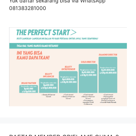
Yuk daftar sekarang bisa via WhatsApp
081383281000