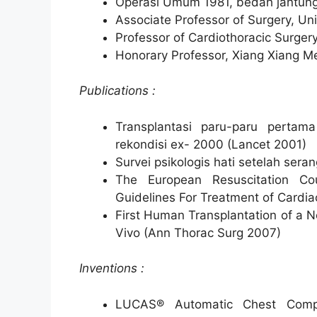
Operasi Umum 1981, bedah jantun
Associate Professor of Surgery, Un
Professor of Cardiothoracic Surgery
Honorary Professor, Xiang Xiang Me
Publications :
Transplantasi paru-paru pertam
rekondisi ex- 2000 (Lancet 2001)
Survei psikologis hati setelah sera
The European Resuscitation Cou
Guidelines For Treatment of Cardiac
First Human Transplantation of a 
Vivo (Ann Thorac Surg 2007)
Inventions :
LUCAS® Automatic Chest Compre